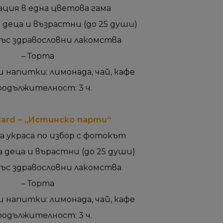
ация в една цветова гама
 деца и възрастни (до 25 души)
със здравословни лакомства
– Торта
 напитки: лимонада, чай, кафе
родължителност: 3 ч.
ard – „Истинско парти“
а украса по избор с фотокът
а деца и върастни (до 25 души)
със здравословни лакомства
– Торта
 напитки: лимонада, чай, кафе
родължителност: 3 ч.