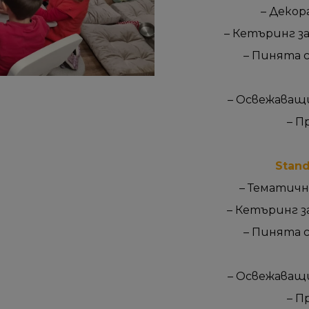
– Декор
– Кетъринг за
– Пинята 
– Освежаващи
– П
Stand
– Тематичн
– Кетъринг з
– Пинята 
– Освежаващи
– П