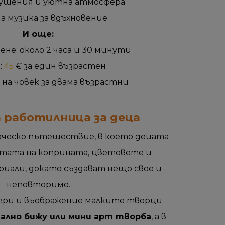
кушения и уютна атмосфера
а музика за вдъхновение
И още:
не: около 2 часа и 30 минути
:
45
€ за един възрастен
 на човек за двама възрастни
 работилница за деца
ческо пътешествие, в което децата
тата на коприната, цветовете и
иали, докато създават нещо свое и
неповторимо.
игри и въображение малките творци
кално бижу или мини арт творба
, а в