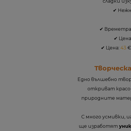
сладки из
✔ Нежн
✔ Времетрае
✔ Цена
✔ Цена:
43
€
Творческа
Едно вълшебно твор
откриват красо
природните матер
С много усмивки, 
ще изработят
уни