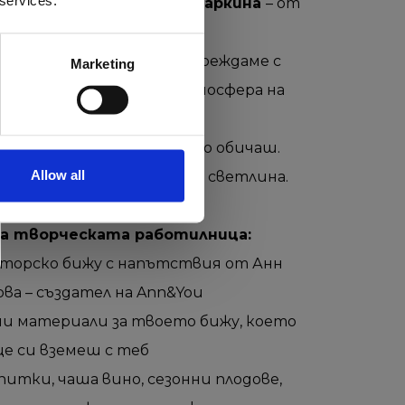
 services.
 своето лично
бижу или каркина
– от
а и естествени камъни.
 вдъхновяваме и ще се зареждаме с
Marketing
 уютната и прохладна атмосфера на
gosti
.
 за теб, или за някой, който обичаш.
Allow all
во, заредено със смисъл и светлина.
ва творческата работилница:
вторско бижу с напътствия от Анн
ва – създател на Ann&You
ми материали за твоето бижу, което
е си вземеш с теб
итки, чаша вино, сезонни плодове,