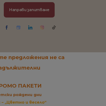
Направи запитване
е предложения не са
адължителни
РОМО ПАКЕТИ
тски рождени дни
c – „Цветно и весело“