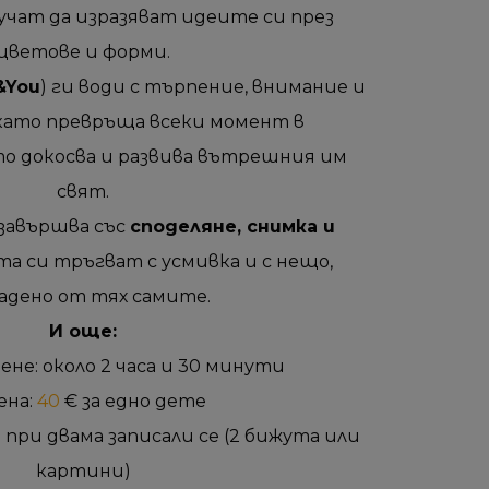
учат да изразяват идеите си през
цветове и форми.
&You
) ги води с търпение, внимание и
 като превръща всеки момент в
то докосва и развива вътрешния им
свят.
завършва със
споделяне, снимка и
ата си тръгват с усмивка и с нещо,
адено от тях самите.
И още:
не: около 2 часа и 30 минути
ена:
40
€ за едно дете
 при двама записали се
(2 бижута или
картини)