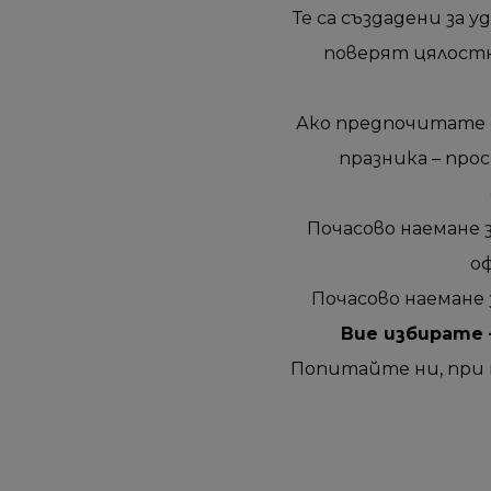
Те са създадени за 
поверят цялостн
Ако предпочитате 
празника – про
Почасово наемане за
о
Почасово наемане за
Вие избирате 
Попитайте ни, при 