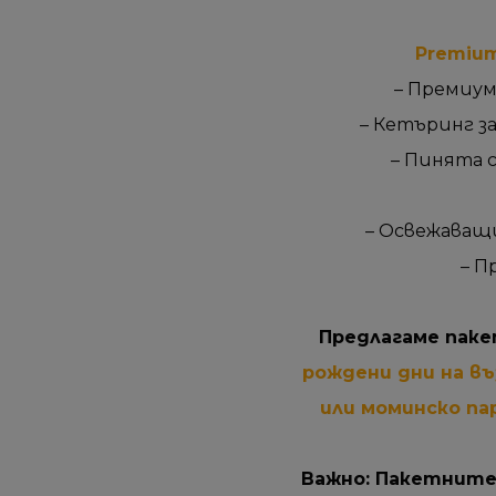
Premium
– Премиум
– Кетъринг за
– Пинята 
– Освежаващи
– П
Предлагаме паке
рождени дни на в
или моминско п
Важно: Пакетните