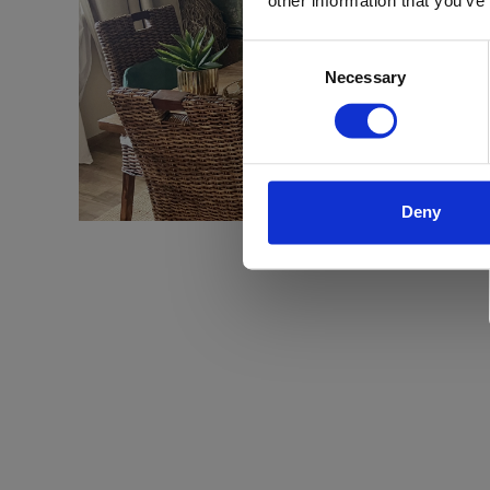
other information that you’ve
Consent
Necessary
Selection
Deny