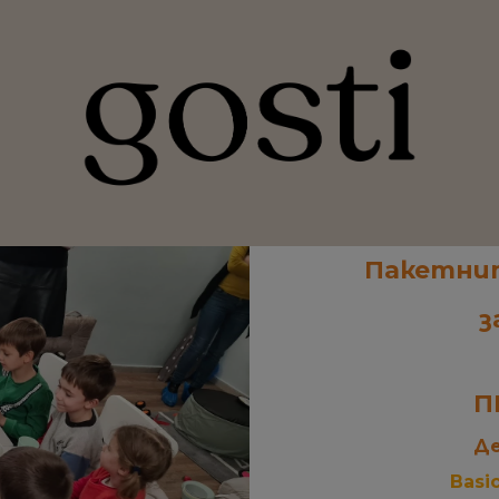
Пакетнит
з
П
Де
Basi