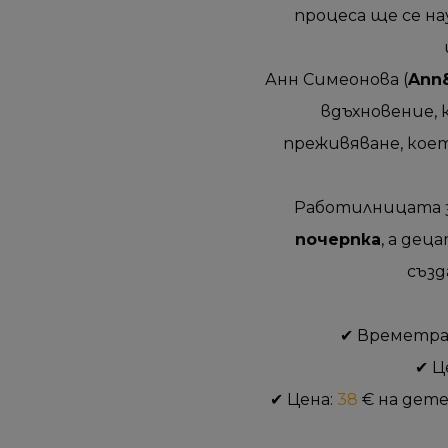
процеса ще се на
Анн Симеонова (
Ann
вдъхновение,
преживяване, кое
Работилницата 
почерпка
, а дец
създ
✔ Времетрае
✔
Ц
✔ Цена:
38
€ на дете